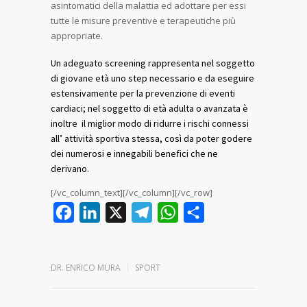
asintomatici della malattia ed adottare per essi
tutte le misure preventive e terapeutiche più
appropriate.
Un adeguato screening rappresenta nel soggetto
di giovane età uno step necessario e da eseguire
estensivamente per la prevenzione di eventi
cardiaci; nel soggetto di età adulta o avanzata è
inoltre il miglior modo di ridurre i rischi connessi
all’ attività sportiva stessa, così da poter godere
dei numerosi e innegabili benefici che ne
derivano.
[/vc_column_text][/vc_column][/vc_row]
Facebook
LinkedIn
X
Telegram
WhatsApp
Condividi
DR. ENRICO MURA
SPORT