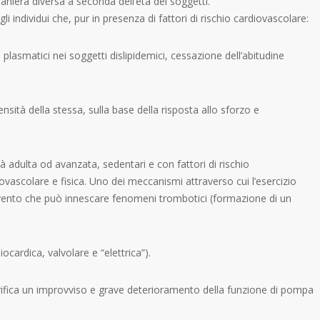
niera diversa a seconda dell’età dei soggetti.
 individui che, pur in presenza di fattori di rischio cardiovascolare:
 plasmatici nei soggetti dislipidemici, cessazione dell’abitudine
ità della stessa, sulla base della risposta allo sforzo e
età adulta od avanzata, sedentari e con fattori di rischio
diovascolare e fisica. Uno dei meccanismi attraverso cui l’esercizio
 evento che può innescare fenomeni trombotici (formazione di un
cardica, valvolare e “elettrica”).
ifica un improvviso e grave deterioramento della funzione di pompa