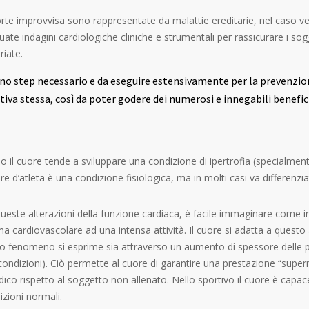
rte improvvisa sono rappresentate da malattie ereditarie, nel caso ven
e indagini cardiologiche cliniche e strumentali per rassicurare i sogget
riate.
 step necessario e da eseguire estensivamente per la prevenzione 
ortiva stessa, così da poter godere dei numerosi e innegabili benefic
ello il cuore tende a sviluppare una condizione di ipertrofia (specialmen
uore d’atleta è una condizione fisiologica, ma in molti casi va differen
ueste alterazioni della funzione cardiaca, è facile immaginare come in
a cardiovascolare ad una intensa attività. Il cuore si adatta a ques
fenomeno si esprime sia attraverso un aumento di spessore delle paret
 condizioni). Ciò permette al cuore di garantire una prestazione “su
ico rispetto al soggetto non allenato. Nello sportivo il cuore è capace
zioni normali.