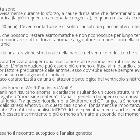
eta sono:
isamente durante lo sforzo, a cause di malattie che determinano una f
aortica (la più frequente cardiopatia congenita), in quanto essa si acc
40 anni). L’evento infartuale è di solito causato da placche ateromasic
e, che possono restare asintomatiche e non riconosciute per lungo tem
o comportare, sotto sforzo, anomale angolature-compressioni della c
tmici.
 da un’alterazione strutturale della parete del ventricolo destro che v
caratterizzata da ipertrofia muscolare e altre anomalie strutturali var
iaco. L’infiammazione può essere più o meno diffusa al miocardio a s
or fattore precipitante delle aritmie, esso dovrebbe essere sempre evita
re ad un coinvolgimento cardiaco.
co caratterizzata da una dilatazione patologica del ventricolo sinistr
a sindrome di Wolff-Parkinson-White)
ovanili non risultano anomalie cardiache risultando un cuore struttural
piegate o “mors sine materia”. L’analisi genetica ha aperto una nuova 
nali ionici. Tra queste ricordiamo la Sindrome del QT lungo, la Sindro
 dallo stress emotivo). In questi casi sono di fondamentale importanz
nte 2) un’attenta analisi dell’ECG di base (eventualmente anche seriato,
ia può essere intermittente o più o meno sfumato a seconda dei momenti
ario il riscontro autoptico e l’analisi genetica.