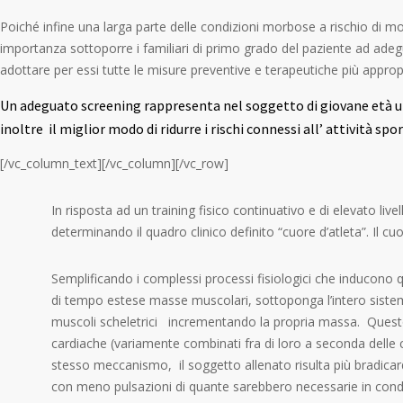
Poiché infine una larga parte delle condizioni morbose a rischio di mo
importanza sottoporre i familiari di primo grado del paziente ad adeguat
adottare per essi tutte le misure preventive e terapeutiche più approp
Un adeguato screening rappresenta nel soggetto di giovane età uno
inoltre il miglior modo di ridurre i rischi connessi all’ attività sp
[/vc_column_text][/vc_column][/vc_row]
In risposta ad un training fisico continuativo e di elevato liv
determinando il quadro clinico definito “cuore d’atleta”. Il c
Semplificando i complessi processi fisiologici che inducono q
di tempo estese masse muscolari, sottoponga l’intero sistem
muscoli scheletrici incrementando la propria massa. Questo 
cardiache (variamente combinati fra di loro a seconda delle
stesso meccanismo, il soggetto allenato risulta più bradicard
con meno pulsazioni di quante sarebbero necessarie in condi