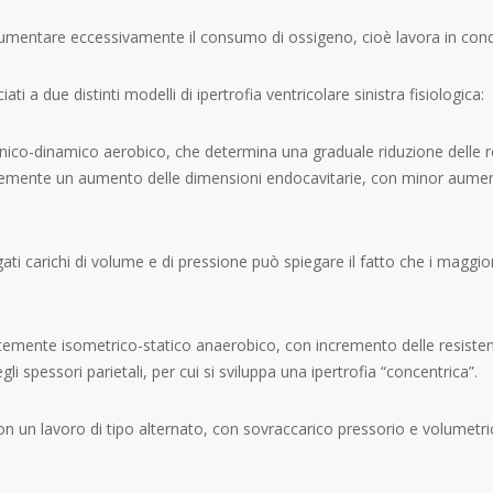
 aumentare eccessivamente il consumo di ossigeno, cioè lavora in condi
i a due distinti modelli di ipertrofia ventricolare sinistra fisiologica:
tonico-dinamico aerobico, che determina una graduale riduzione delle
entemente un aumento delle dimensioni endocavitarie, con minor aumento
ti carichi di volume e di pressione può spiegare il fatto che i maggior
temente isometrico-statico anaerobico, con incremento delle resisten
pessori parietali, per cui si sviluppa una ipertrofia “concentrica”.
on un lavoro di tipo alternato, con sovraccarico pressorio e volumetric