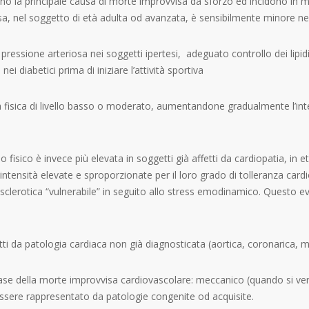
no la principale causa di morte improvvisa da sforzo ed incidono in ma
sa, nel soggetto di età adulta od avanzata, è sensibilmente minore negli
 pressione arteriosa nei soggetti ipertesi, adeguato controllo dei lipidi
i diabetici prima di iniziare l’attività sportiva
fisica di livello basso o moderato, aumentandone gradualmente l’intens
o fisico è invece più elevata in soggetti già affetti da cardiopatia, in 
d intensità elevate e sproporzionate per il loro grado di tolleranza car
rosclerotica “vulnerabile” in seguito allo stress emodinamico. Questo
ti da patologia cardiaca non già diagnosticata (aortica, coronarica, mio
se della morte improvvisa cardiovascolare: meccanico (quando si ver
ò essere rappresentato da patologie congenite od acquisite.