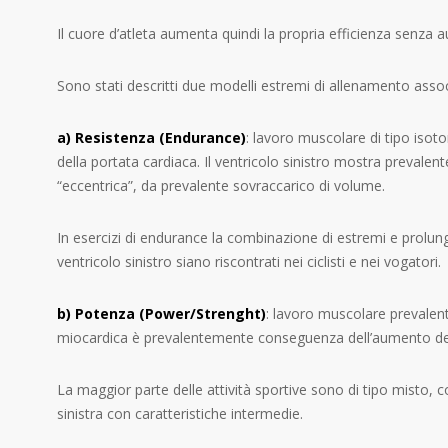
Il cuore d’atleta aumenta quindi la propria efficienza senza
Sono stati descritti due modelli estremi di allenamento associat
a) Resistenza (Endurance)
: lavoro muscolare di tipo iso
della portata cardiaca. Il ventricolo sinistro mostra preval
“eccentrica”, da prevalente sovraccarico di volume.
In esercizi di endurance la combinazione di estremi e prolunga
ventricolo sinistro siano riscontrati nei ciclisti e nei vogatori.
b) Potenza (Power/Strenght)
: lavoro muscolare prevalen
miocardica è prevalentemente conseguenza dell’aumento degli s
La maggior parte delle attività sportive sono di tipo misto, c
sinistra con caratteristiche intermedie.