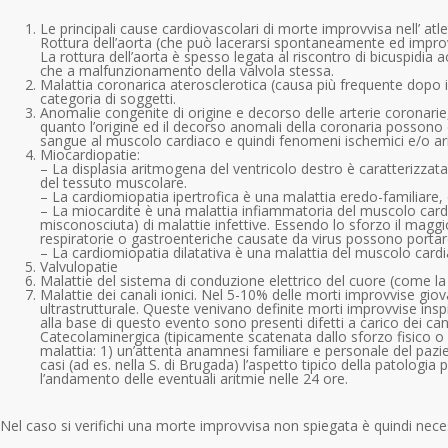
Le principali cause cardiovascolari di morte improvvisa nell’ atl
Rottura dell’aorta (che può lacerarsi spontaneamente ed improvv
La rottura dell’aorta è spesso legata al riscontro di bicuspidia 
che a malfunzionamento della valvola stessa.
Malattia coronarica aterosclerotica (causa più frequente dopo i 
categoria di soggetti.
Anomalie congenite di origine e decorso delle arterie coronari
quanto l’origine ed il decorso anomali della coronaria posson
sangue al muscolo cardiaco e quindi fenomeni ischemici e/o ari
Miocardiopatie:
– La displasia aritmogena del ventricolo destro è caratterizzata
del tessuto muscolare.
– La cardiomiopatia ipertrofica è una malattia eredo-familiare, 
– La miocardite è una malattia infiammatoria del muscolo card
misconosciuta) di malattie infettive. Essendo lo sforzo il maggi
respiratorie o gastroenteriche causate da virus possono porta
– La cardiomiopatia dilatativa è una malattia del muscolo cardia
Valvulopatie
Malattie del sistema di conduzione elettrico del cuore (come l
Malattie dei canali ionici. Nel 5-10% delle morti improvvise gi
ultrastrutturale. Queste venivano definite morti improvvise ins
alla base di questo evento sono presenti difetti a carico dei ca
Catecolaminergica (tipicamente scatenata dallo sforzo fisico o
malattia: 1) un’attenta anamnesi familiare e personale del pazie
casi (ad es. nella S. di Brugada) l’aspetto tipico della patolog
l’andamento delle eventuali aritmie nelle 24 ore.
Nel caso si verifichi una morte improvvisa non spiegata è quindi necess