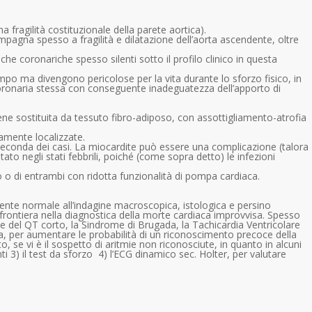
ragilità costituzionale della parete aortica).
ompagna spesso a fragilità e dilatazione dell’aorta ascendente, oltre
he coronariche spesso silenti sotto il profilo clinico in questa
po ma divengono pericolose per la vita durante lo sforzo fisico, in
oronaria stessa con conseguente inadeguatezza dell’apporto di
iene sostituita da tessuto fibro-adiposo, con assottigliamento-atrofia
iamente localizzate.
econda dei casi. La miocardite può essere una complicazione (talora
to negli stati febbrili, poiché (come sopra detto) le infezioni
o o di entrambi con ridotta funzionalità di pompa cardiaca.
mente normale all’indagine macroscopica, istologica e persino
frontiera nella diagnostica della morte cardiaca improvvisa. Spesso
me del QT corto, la Sindrome di Brugada, la Tachicardia Ventricolare
a, per aumentare le probabilità di un riconoscimento precoce della
 se vi è il sospetto di aritmie non riconosciute, in quanto in alcuni
 3) il test da sforzo 4) l’ECG dinamico sec. Holter, per valutare