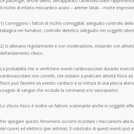
Le patologie, anche silenti, dell’apparato cardiovascolare rappresenta
Il rischio di infarto miocardico acuto – aritmie fatali – morte improvvi
1) Correggono i fattori di rischio correggibili: adeguato controllo della
tabagica nei fumatori, controllo dietetico adeguato nei soggetti obesi ne
2) Si allenano regolarmente e con moderazione, iniziando con attività 
dell’andamento clinico.
La probabilità che si verifichino eventi cardiovascolari durante esercizi
cardiovascolare non corretti, che iniziano a praticare attività fisica a
fisico può favorire un evento cardiaco è la rottura di una placca ate
coagulo di sangue che occlude la coronaria) e/o vasospastici.
Lo sforzo fisico è inoltre un fattore scatenante anche in soggetti affet
Per spiegare questo fenomeno occorre ricordare i meccanismi alla ba
del cuore) ed elettrico (per aritmia). Il substrato di questi eventi pu